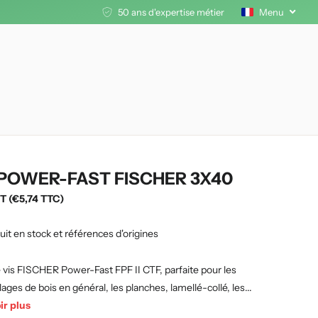
50 ans d'expertise métier
Menu
 POWER-FAST FISCHER 3X40
T (€5,74 TTC)
uit en stock et références d'origines
 vis FISCHER Power-Fast FPF II CTF, parfaite pour les
ges de bois en général, les planches, lamellé-collé, les...
ir plus