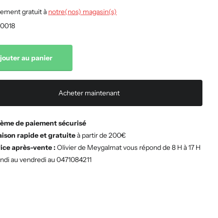
ement gratuit à
notre(nos) magasin(s)
0018
jouter au panier
Acheter maintenant
ème de paiement sécurisé
aison rapide et gratuite
à partir de 200€
ice après-vente :
Olivier de Meygalmat vous répond de 8 H à 17 H
undi au vendredi au 0471084211