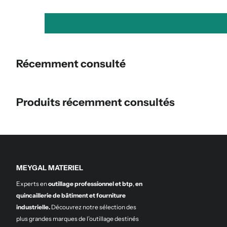
Récemment consulté
Produits récemment consultés
MEYGAL MATERIEL
Experts en
outillage professionnel et btp
,
en
quincaillerie de bâtiment et fourniture
industrielle.
Découvrez notre sélection des
plus grandes marques de l’outillage destinés