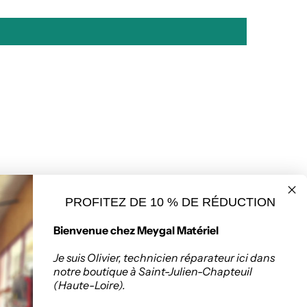
PROFITEZ DE 10 % DE RÉDUCTION
seur de matériaux
Politique de retours
Bienvenue chez Meygal Matériel
ruction à Saint-
Chapteuil
Je suis Olivier, technicien réparateur ici dans
notre boutique à Saint-Julien-Chapteuil
(Haute-Loire).
:
Zone Artisanale, 336
nuel Mauras, 43260