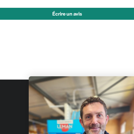
Écrire un avis
Fournis
de const
Qui sommes-nous?
Julien-
Nous contacter
Avis
Adresse
Fabriquants
Rue Emma