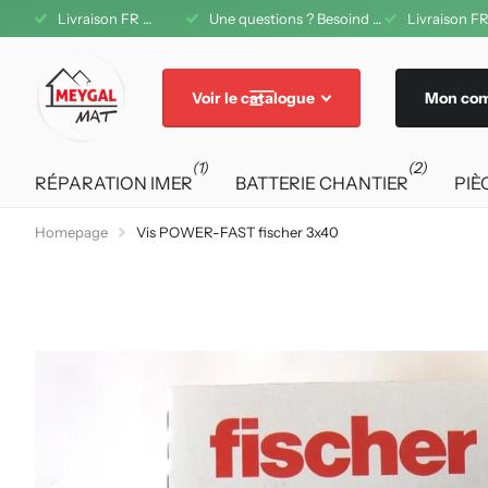
1 08 42 11
Livraison FR offerte dès 200€ d'achat
Une questions ? Besoind d'aide ? A votre service au 04 71 08 42 11
Livraison FR
Voir le catalogue
Mon co
(1)
(2)
RÉPARATION IMER
BATTERIE CHANTIER
PIÈ
Homepage
Vis POWER-FAST fischer 3x40