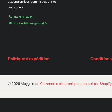
aux entreprises, administrations et
particuliers.
04 71 08 42 11
contact@meygalmat.fr
Politique d'expédition
Conditions
©
2026
Meygalmat,
Commerce électronique propulsé par Shopify