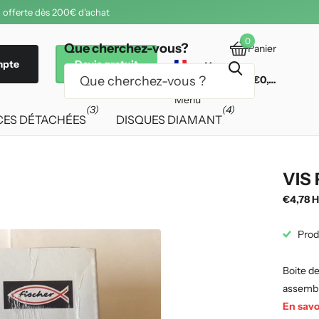
 offerte dès 200€ d'achat
0
Que cherchez-vous?
Panier
mpte
Devis gratuit
€0,00
Menu
(3)
(4)
CES DÉTACHÉES
DISQUES DIAMANT
VIS
€4,78 H
Prod
Boite de
assembla
En savo