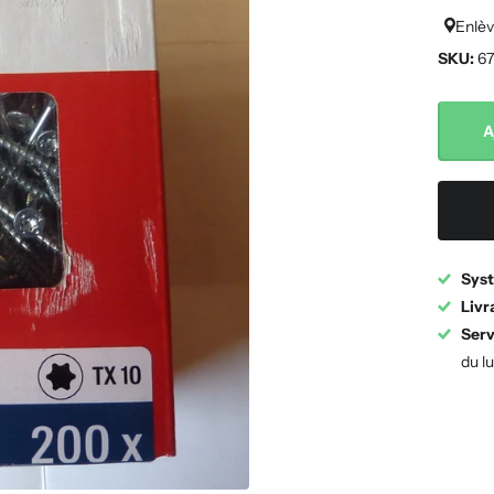
Enlèv
SKU:
67
A
Syst
Livr
Serv
du l