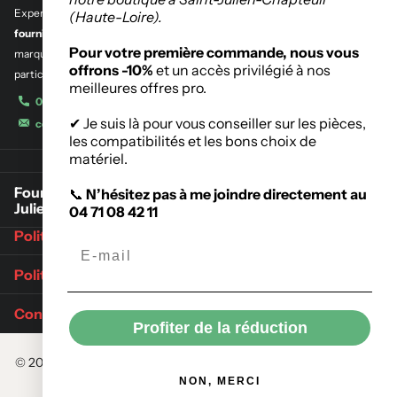
Experts en
outillage professionnel et btp
,
en quincaillerie de bâtiment et
(Haute-Loire).
fourniture industrielle.
Découvrez notre sélection des plus grandes
Pour votre première commande, nous vous
marques de l’outillage destinés aux entreprises, administrations et
offrons -10%
et un accès privilégié à nos
particuliers.
meilleures offres pro.
04 71 08 42 11
✔ Je suis là pour vous conseiller sur les pièces,
contact@meygalmat.fr
les compatibilités et les bons choix de
matériel.
Fournisseur de matériaux de construction à Saint-
📞
N’hésitez pas à me joindre directement au
Julien-Chapteuil
04 71 08 42 11
Politique de retours
Politique d'expédition
Conditions Générales de Vente
Profiter de la réduction
©
2026
Meygalmat,
Commerce électronique propulsé par Shopify
NON, MERCI
Menu