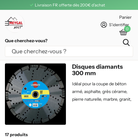
Livraison FR offerte dès 200€ d'achat
Panier
S'identifier
0
Que cherchez-vous?
Homepage
Ø 300
Ø 300
Disques diamants
300 mm
Idéal pour la coupe de béton
armé, asphalte, grès cérame,
pierre naturelle, marbre, granit,
carrelage, faïence, tuile, pour
découpeuse thermique ou scie
sur table en 300 mm.
17 produits