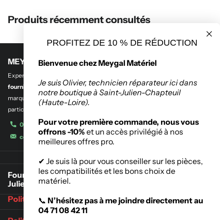
Produits récemment consultés
PROFITEZ DE 10 % DE RÉDUCTION
MEYGAL MATERIEL
Bienvenue chez Meygal Matériel
Experts en
outillage professionnel et btp
,
en quincaillerie de bâtiment et
Je suis Olivier, technicien réparateur ici dans
fourniture industrielle.
Découvrez notre sélection des plus grandes
notre boutique à Saint-Julien-Chapteuil
marques de l’outillage destinés aux entreprises, administrations et
(Haute-Loire).
particuliers.
Pour votre première commande, nous vous
04 71 08 42 11
offrons -10%
et un accès privilégié à nos
contact@meygalmat.fr
meilleures offres pro.
✔ Je suis là pour vous conseiller sur les pièces,
les compatibilités et les bons choix de
Fournisseur de matériaux de construction à Saint-
matériel.
Julien-Chapteuil
Politique de retours
📞
N’hésitez pas à me joindre directement au
04 71 08 42 11