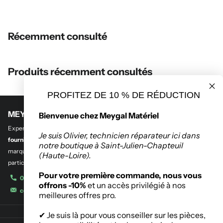
Récemment consulté
Produits récemment consultés
PROFITEZ DE 10 % DE RÉDUCTION
MEYGAL MATERIEL
Bienvenue chez Meygal Matériel
Experts en
outillage professionnel et btp
,
en quincaillerie de bâtiment et
Je suis Olivier, technicien réparateur ici dans
fourniture industrielle.
Découvrez notre sélection des plus grandes
notre boutique à Saint-Julien-Chapteuil
marques de l’outillage destinés aux entreprises, administrations et
(Haute-Loire).
particuliers.
Pour votre première commande, nous vous
04 71 08 42 11
offrons -10%
et un accès privilégié à nos
contact@meygalmat.fr
meilleures offres pro.
✔ Je suis là pour vous conseiller sur les pièces,