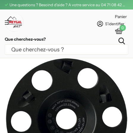
Une questions ? Besoind d'aide ? A votre service au 04 71 08 42 11
Panier
S'identifier
0
Que cherchez-vous?
PLATEAU DIAMANTÉ POLYCRISTALLIN
LEMAN