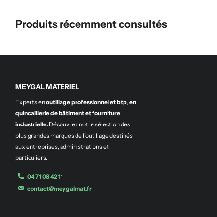
Produits récemment consultés
MEYGAL MATERIEL
Experts en
outillage professionnel et btp
,
en
quincaillerie de bâtiment et fourniture
industrielle.
Découvrez notre sélection des
plus grandes marques de l’outillage destinés
aux entreprises, administrations et
particuliers.
04 71 08 42 11
contact@meygalmat.fr