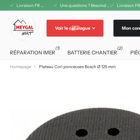
1 08 42 11
Livraison FR offerte dès 200€ d'achat
Une questions ? Besoind d'aide ? A votre service au 04 71 08 42 11
Livraison FR
Voir le catalogue
Mon co
(1)
(2)
RÉPARATION IMER
BATTERIE CHANTIER
PIÈ
Homepage
Plateau Cori ponceuses Bosch Ø 125 mm