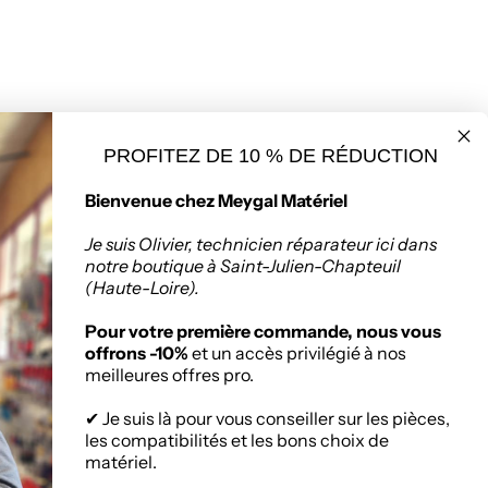
PROFITEZ DE 10 % DE RÉDUCTION
seur de matériaux
Politique de retours
Bienvenue chez Meygal Matériel
ruction à Saint-
Chapteuil
Je suis Olivier, technicien réparateur ici dans
notre boutique à Saint-Julien-Chapteuil
(Haute-Loire).
:
Zone Artisanale, 336
nuel Mauras, 43260
Pour votre première commande, nous vous
ien-Chapteuil
offrons -10%
et un accès privilégié à nos
meilleures offres pro.
✔ Je suis là pour vous conseiller sur les pièces,
les compatibilités et les bons choix de
matériel.