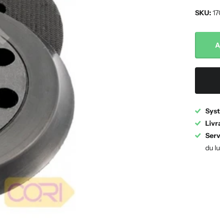
SKU:
17
A
Syst
Livr
Serv
du l