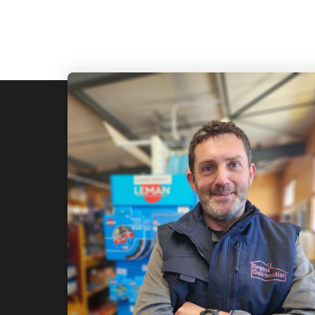
Fournis
de const
Qui sommes-nous?
Julien-
Nous contacter
Avis
Adresse
Fabriquants
Rue Emma
Demande de devis
Saint-Jul
BLOG
Partenaires