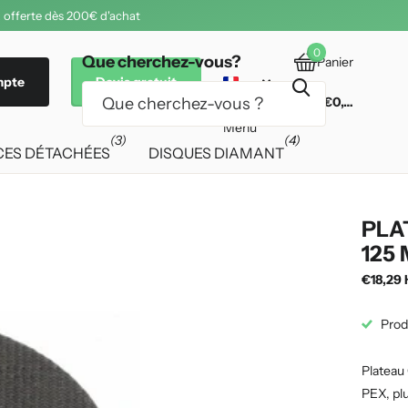
 offerte dès 200€ d'achat
0
Que cherchez-vous?
Panier
mpte
Devis gratuit
€0,00
Menu
(3)
(4)
CES DÉTACHÉES
DISQUES DIAMANT
PLA
125
€18,29 
Prod
Plateau
PEX, plu