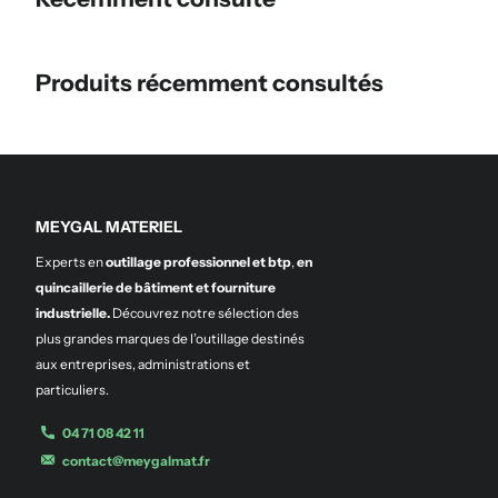
Produits récemment consultés
MEYGAL MATERIEL
Experts en
outillage professionnel et btp
,
en
quincaillerie de bâtiment et fourniture
industrielle.
Découvrez notre sélection des
plus grandes marques de l’outillage destinés
aux entreprises, administrations et
particuliers.
04 71 08 42 11
contact@meygalmat.fr