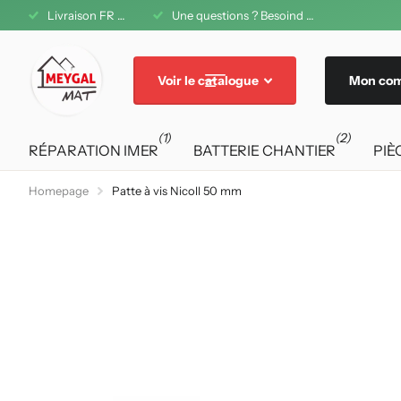
1 08 42 11
Livraison FR offerte dès 200€ d'achat
Une questions ? Besoind d'aide ? A votre service au 04 71 08 42 11
Livraison FR
Voir le catalogue
Mon co
(1)
(2)
RÉPARATION IMER
BATTERIE CHANTIER
PIÈ
Homepage
Patte à vis Nicoll 50 mm