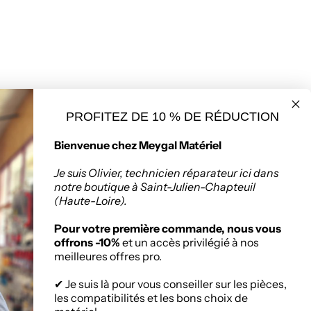
PROFITEZ DE 10 % DE RÉDUCTION
seur de matériaux
Politique de retours
Bienvenue chez Meygal Matériel
ruction à Saint-
Chapteuil
Je suis Olivier, technicien réparateur ici dans
notre boutique à Saint-Julien-Chapteuil
(Haute-Loire).
:
Zone Artisanale, 336
nuel Mauras, 43260
Pour votre première commande, nous vous
ien-Chapteuil
offrons -10%
et un accès privilégié à nos
meilleures offres pro.
✔ Je suis là pour vous conseiller sur les pièces,
les compatibilités et les bons choix de