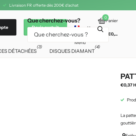
 offerte dès 200€ d'achat
0
Que cherchez-vous?
Panier
mpte
Devis gratuit
€0,00
Menu
(3)
(4)
CES DÉTACHÉES
DISQUES DIAMANT
PAT
€0,37 
Prod
La patte
gouttièr
Enlèv