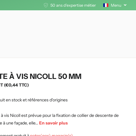
50 ans d'expertise métier
Menu
TE À VIS NICOLL 50 MM
HT (€0,44 TTC)
uit en stock et références d'origines
 à vis Nicoll est prévue pour la fixation de collier de descente de
e à une façade, elle...
En savoir plus
ement gratuit à
notre(nos) magasin(s)