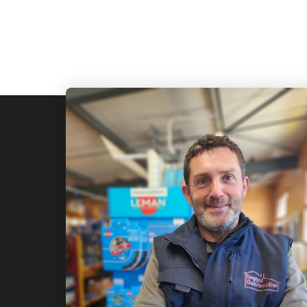
Fournis
de const
Qui sommes-nous?
Julien-
Nous contacter
Avis
Adresse
Fabriquants
Rue Emma
Demande de devis
Saint-Jul
BLOG
Partenaires