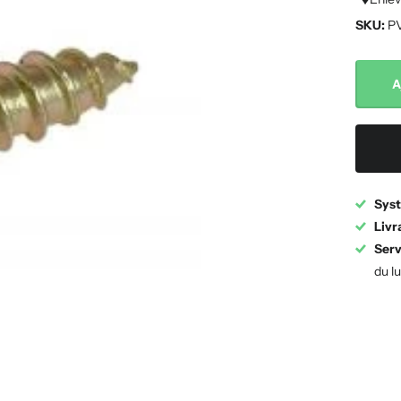
SKU:
P
A
Syst
Livr
Serv
du l