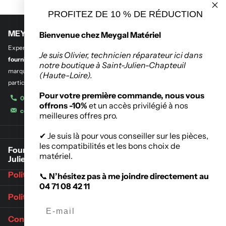
PROFITEZ DE 10 % DE RÉDUCTION
MEYGAL MATERIEL
Bienvenue chez Meygal Matériel
Experts en
outillage professionnel et btp
,
en quincaillerie de bâtiment et
Je suis Olivier, technicien réparateur ici dans
fourniture industrielle.
Découvrez notre sélection des plus grandes
notre boutique à Saint-Julien-Chapteuil
marques de l’outillage destinés aux entreprises, administrations et
(Haute-Loire).
particuliers.
Pour votre première commande, nous vous
04 71 08 42 11
offrons -10%
et un accès privilégié à nos
contact@meygalmat.fr
meilleures offres pro.
✔ Je suis là pour vous conseiller sur les pièces,
les compatibilités et les bons choix de
Fournisseur de matériaux de construction à Saint-
matériel.
Julien-Chapteuil
Politique de retours
📞
N’hésitez pas à me joindre directement au
04 71 08 42 11
Politique d'expédition
Conditions Générales de Vente