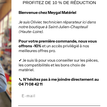
PROFITEZ DE 10 % DE RÉDUCTION
seur de matériaux
Politique de retours
Bienvenue chez Meygal Matériel
ruction à Saint-
Chapteuil
Je suis Olivier, technicien réparateur ici dans
notre boutique à Saint-Julien-Chapteuil
(Haute-Loire).
:
Zone Artisanale, 336
nuel Mauras, 43260
Pour votre première commande, nous vous
ien-Chapteuil
offrons -10%
et un accès privilégié à nos
meilleures offres pro.
✔ Je suis là pour vous conseiller sur les pièces,
les compatibilités et les bons choix de
matériel.
📞
N’hésitez pas à me joindre directement au
04 71 08 42 11