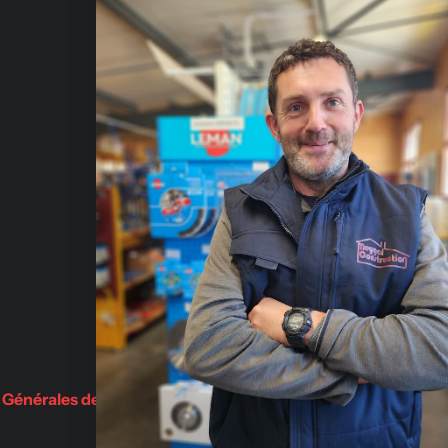
Fournis
de const
Qui sommes-nous?
Julien-
Nous contacter
Avis
Adresse
Fabriquants
Rue Emma
Demande de devis
Saint-Jul
BLOG
Partenaires
 Générales de Vente