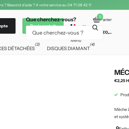
s ? Besoind d'aide ? A votre service au 04 71 08 42 11
0
Que cherchez-vous?
Panier
mpte
Devis gratuit
€0,00
Menu
(3)
(4)
CES DÉTACHÉES
DISQUES DIAMANT
MÉC
€2,25 H
Prod
Mèche à
et systè
Enlèv