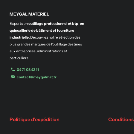
MEYGAL MATERIEL
Experts en
outillage professionnel et btp
,
en
quincaillerie de bâtiment et fourniture
industrielle.
Découvrez notre sélection des
plus grandes marques de l’outillage destinés
aux entreprises, administrations et
particuliers.
04 71 08 42 11
contact@meygalmat.fr
Politique d'expédition
Conditions