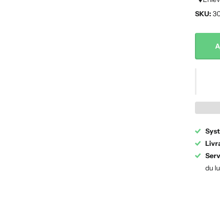
SKU:
30
A
Syst
Livr
Serv
du l