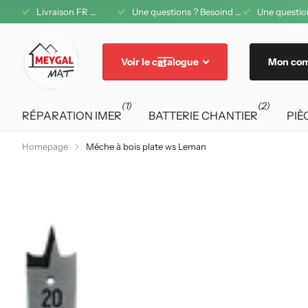
Livraison FR offerte dès 200€ d'achat
Une questions ? Besoind d'aide ? A votre service au 04 71 08 42 11
Une question
Voir le catalogue
Mon co
(1)
(2)
RÉPARATION IMER
BATTERIE CHANTIER
PIÈ
Homepage
Méche à bois plate ws Leman