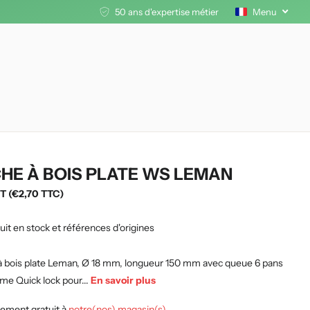
50 ans d'expertise métier
Menu
HE À BOIS PLATE WS LEMAN
T (€2,70 TTC)
uit en stock et références d'origines
 bois plate Leman, Ø 18 mm, longueur 150 mm avec queue 6 pans
me Quick lock pour...
En savoir plus
ement gratuit à
notre(nos) magasin(s)