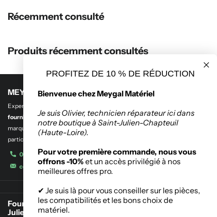
Récemment consulté
Produits récemment consultés
PROFITEZ DE 10 % DE RÉDUCTION
MEYGAL MATERIEL
Bienvenue chez Meygal Matériel
Experts en
outillage professionnel et btp
,
en quincaillerie de bâtiment et
Je suis Olivier, technicien réparateur ici dans
fourniture industrielle.
Découvrez notre sélection des plus grandes
notre boutique à Saint-Julien-Chapteuil
marques de l’outillage destinés aux entreprises, administrations et
(Haute-Loire).
particuliers.
Pour votre première commande, nous vous
04 71 08 42 11
offrons -10%
et un accès privilégié à nos
contact@meygalmat.fr
meilleures offres pro.
✔ Je suis là pour vous conseiller sur les pièces,
les compatibilités et les bons choix de
Fournisseur de matériaux de construction à Saint-
matériel.
Julien-Chapteuil