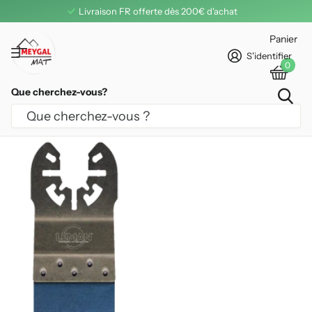
Livraison FR offerte dès 200€ d'achat
Panier
S'identifier
0
Que cherchez-vous?
LAME SCIE PLONGEANTE DENTURE
JAPONAISE LEMAN