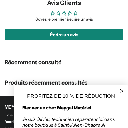
Avis Clients
Soyez le premier à écrire un avis
Écrire un avis
Récemment consulté
Produits récemment consultés
PROFITEZ DE 10 % DE RÉDUCTION
MEYGAL MATERIEL
Bienvenue chez Meygal Matériel
Experts en
outillage professionnel et btp
,
en quincaillerie de bâtiment et
Je suis Olivier, technicien réparateur ici dans
fourniture industrielle.
Découvrez notre sélection des plus grandes
notre boutique à Saint-Julien-Chapteuil