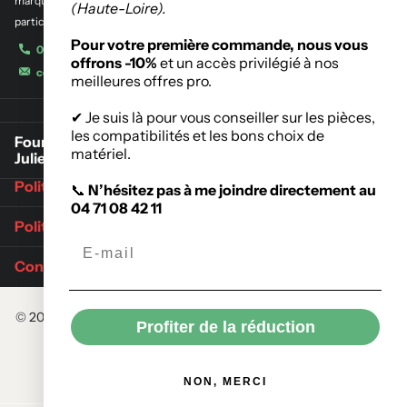
marques de l’outillage destinés aux entreprises, administrations et
(Haute-Loire).
particuliers.
Pour votre première commande, nous vous
04 71 08 42 11
offrons -10%
et un accès privilégié à nos
contact@meygalmat.fr
meilleures offres pro.
✔ Je suis là pour vous conseiller sur les pièces,
les compatibilités et les bons choix de
Fournisseur de matériaux de construction à Saint-
matériel.
Julien-Chapteuil
Politique de retours
📞
N’hésitez pas à me joindre directement au
04 71 08 42 11
Politique d'expédition
Conditions Générales de Vente
©
2026
Meygalmat,
Commerce électronique propulsé par Shopify
Profiter de la réduction
Menu
NON, MERCI