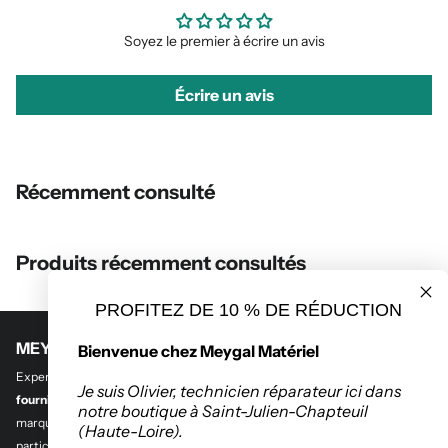
Soyez le premier à écrire un avis
Écrire un avis
Récemment consulté
Produits récemment consultés
PROFITEZ DE 10 % DE RÉDUCTION
MEYGAL MATERIEL
Bienvenue chez Meygal Matériel
Experts en
outillage professionnel et btp
,
en quincaillerie de bâtiment et
Je suis Olivier, technicien réparateur ici dans
fourniture industrielle.
Découvrez notre sélection des plus grandes
notre boutique à Saint-Julien-Chapteuil
marques de l’outillage destinés aux entreprises, administrations et
(Haute-Loire).
particuliers.