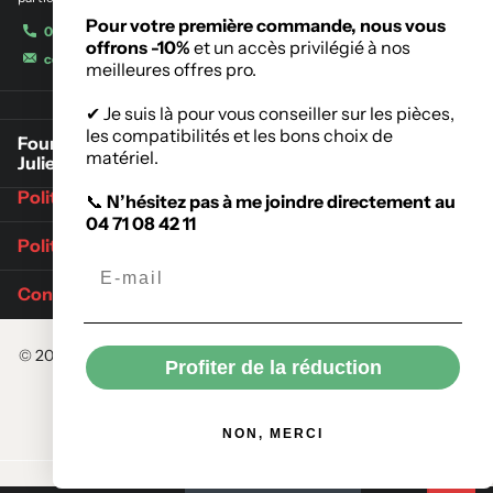
Pour votre première commande, nous vous
04 71 08 42 11
offrons -10%
et un accès privilégié à nos
contact@meygalmat.fr
meilleures offres pro.
✔ Je suis là pour vous conseiller sur les pièces,
les compatibilités et les bons choix de
Fournisseur de matériaux de construction à Saint-
matériel.
Julien-Chapteuil
Politique de retours
📞
N’hésitez pas à me joindre directement au
04 71 08 42 11
Politique d'expédition
Conditions Générales de Vente
©
2026
Meygalmat,
Commerce électronique propulsé par Shopify
Profiter de la réduction
Menu
NON, MERCI