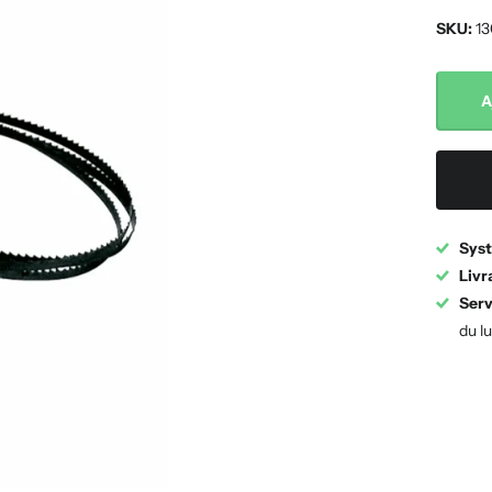
SKU:
13
A
Syst
Livr
Serv
du l