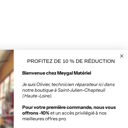
PROFITEZ DE 10 % DE RÉDUCTION
seur de matériaux
Politique de retours
Bienvenue chez Meygal Matériel
ruction à Saint-
Chapteuil
Je suis Olivier, technicien réparateur ici dans
notre boutique à Saint-Julien-Chapteuil
(Haute-Loire).
:
Zone Artisanale, 336
nuel Mauras, 43260
Pour votre première commande, nous vous
ien-Chapteuil
offrons -10%
et un accès privilégié à nos
meilleures offres pro.