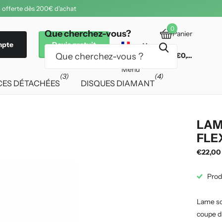
 offerte dès 200€ d'achat
0
Que cherchez-vous?
Panier
mpte
Devis gratuit
€0,00
Menu
(3)
(4)
CES DÉTACHÉES
DISQUES DIAMANT
LAM
FLE
€22,00
Prod
Lame sc
coupe d