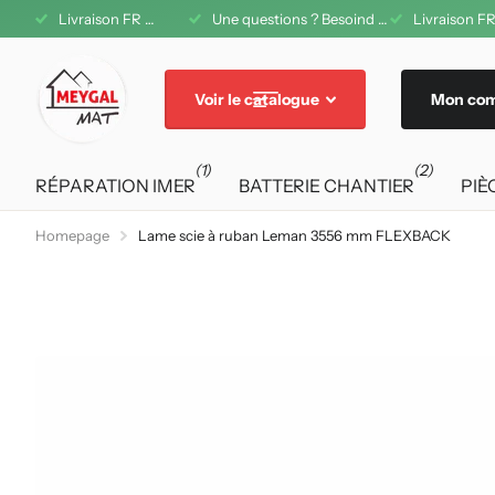
1 08 42 11
Livraison FR offerte dès 200€ d'achat
Une questions ? Besoind d'aide ? A votre service au 04 71 08 42 11
Livraison FR
Voir le catalogue
Mon co
(1)
(2)
RÉPARATION IMER
BATTERIE CHANTIER
PIÈ
Homepage
Lame scie à ruban Leman 3556 mm FLEXBACK