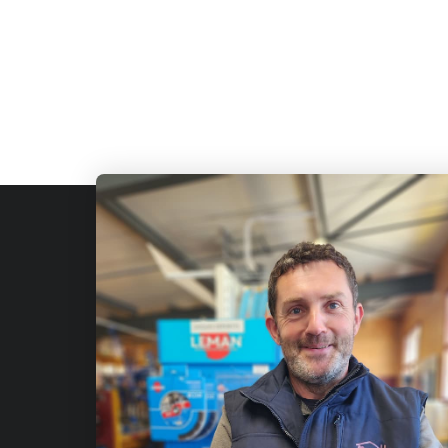
Fournis
de const
Qui sommes-nous?
Julien-
Nous contacter
Avis
Adresse
Fabriquants
Rue Emma
Demande de devis
Saint-Jul
BLOG