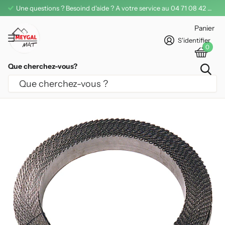
Une questions ? Besoind d'aide ? A votre service au 04 71 08 42 11
Panier
S'identifier
0
Que cherchez-vous?
LAME SCIE À RUBAN EN ROULEAU 10 MM
LEMAN