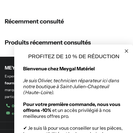
Récemment consulté
Produits récemment consultés
PROFITEZ DE 10 % DE RÉDUCTION
MEYGAL MATERIEL
Bienvenue chez Meygal Matériel
Experts en
outillage professionnel et btp
,
en quincaillerie de bâtiment et
Je suis Olivier, technicien réparateur ici dans
fourniture industrielle.
Découvrez notre sélection des plus grandes
notre boutique à Saint-Julien-Chapteuil
marques de l’outillage destinés aux entreprises, administrations et
(Haute-Loire).
particuliers.
Pour votre première commande, nous vous
04 71 08 42 11
offrons -10%
et un accès privilégié à nos
contact@meygalmat.fr
meilleures offres pro.
✔ Je suis là pour vous conseiller sur les pièces,