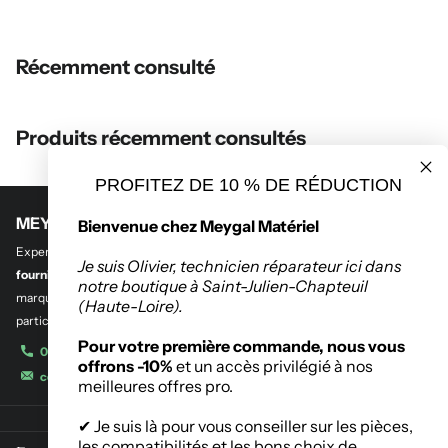
Récemment consulté
Produits récemment consultés
PROFITEZ DE 10 % DE RÉDUCTION
MEYGAL MATERIEL
Bienvenue chez Meygal Matériel
Experts en
outillage professionnel et btp
,
en quincaillerie de bâtiment et
Je suis Olivier, technicien réparateur ici dans
fourniture industrielle.
Découvrez notre sélection des plus grandes
notre boutique à Saint-Julien-Chapteuil
marques de l’outillage destinés aux entreprises, administrations et
(Haute-Loire).
particuliers.
Pour votre première commande, nous vous
04 71 08 42 11
offrons -10%
et un accès privilégié à nos
contact@meygalmat.fr
meilleures offres pro.
✔ Je suis là pour vous conseiller sur les pièces,
les compatibilités et les bons choix de