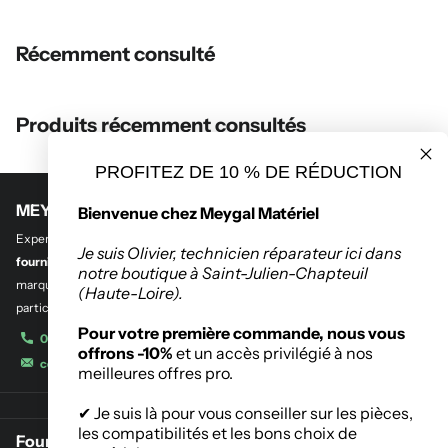
Récemment consulté
Produits récemment consultés
PROFITEZ DE 10 % DE RÉDUCTION
MEYGAL MATERIEL
Bienvenue chez Meygal Matériel
Experts en
outillage professionnel et btp
,
en quincaillerie de bâtiment et
Je suis Olivier, technicien réparateur ici dans
fourniture industrielle.
Découvrez notre sélection des plus grandes
notre boutique à Saint-Julien-Chapteuil
marques de l’outillage destinés aux entreprises, administrations et
(Haute-Loire).
particuliers.
Pour votre première commande, nous vous
04 71 08 42 11
offrons -10%
et un accès privilégié à nos
contact@meygalmat.fr
meilleures offres pro.
✔ Je suis là pour vous conseiller sur les pièces,
les compatibilités et les bons choix de
Fournisseur de matériaux de construction à Saint-