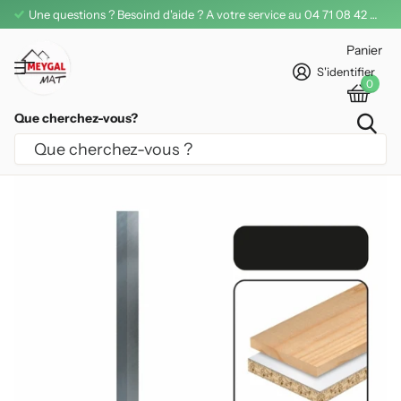
Une questions ? Besoind d'aide ? A votre service au 04 71 08 42 11
Panier
S'identifier
0
Que cherchez-vous?
FER DÉGAUCHISSEUSE CARBURE
LEMAN 310 MM