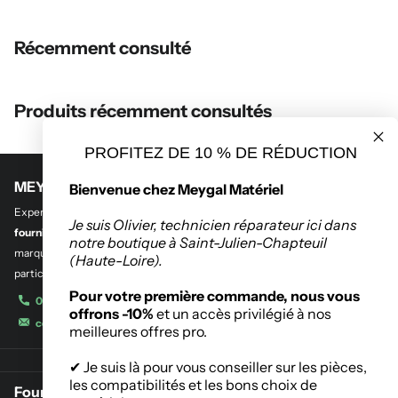
Récemment consulté
Produits récemment consultés
PROFITEZ DE 10 % DE RÉDUCTION
MEYGAL MATERIEL
Bienvenue chez Meygal Matériel
Experts en
outillage professionnel et btp
,
en quincaillerie de bâtiment et
Je suis Olivier, technicien réparateur ici dans
fourniture industrielle.
Découvrez notre sélection des plus grandes
notre boutique à Saint-Julien-Chapteuil
marques de l’outillage destinés aux entreprises, administrations et
(Haute-Loire).
particuliers.
Pour votre première commande, nous vous
04 71 08 42 11
offrons -10%
et un accès privilégié à nos
contact@meygalmat.fr
meilleures offres pro.
✔ Je suis là pour vous conseiller sur les pièces,
les compatibilités et les bons choix de
Fournisseur de matériaux de construction à Saint-