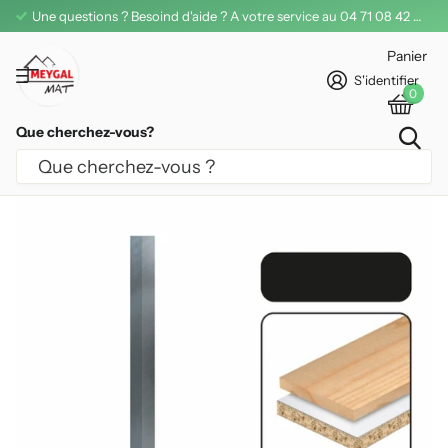
Une questions ? Besoind d'aide ? A votre service au 04 71 08 42 11
Panier
S'identifier
0
Que cherchez-vous?
FER DE DÉGAUCHISSEUSE CARBURE
LEMAN 420 MM