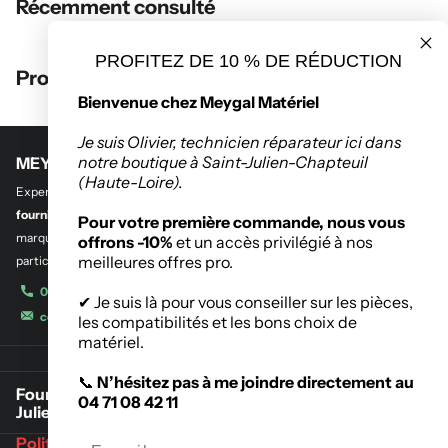
Récemment consulté
PROFITEZ DE 10 % DE RÉDUCTION
Produits récemment consultés
Bienvenue chez Meygal Matériel
Je suis Olivier, technicien réparateur ici dans
notre boutique à Saint-Julien-Chapteuil
MEYGAL MATERIEL
(Haute-Loire).
Experts en
outillage professionnel et btp
,
en quincaillerie de bâtiment et
fourniture industrielle.
Découvrez notre sélection des plus grandes
Pour votre première commande, nous vous
marques de l’outillage destinés aux entreprises, administrations et
offrons -10%
et un accès privilégié à nos
meilleures offres pro.
particuliers.
04 71 08 42 11
✔ Je suis là pour vous conseiller sur les pièces,
contact@meygalmat.fr
les compatibilités et les bons choix de
matériel.
📞
N’hésitez pas à me joindre directement au
Fournisseur de matériaux de construction à Saint-
04 71 08 42 11
Julien-Chapteuil
Politique de retours