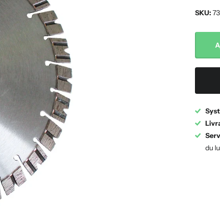
SKU:
73
A
Syst
Livr
Serv
du l