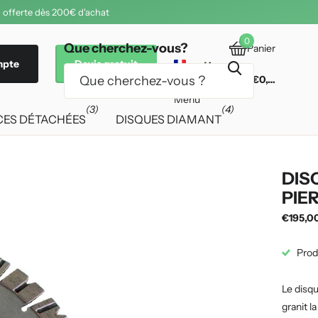
 offerte dès 200€ d'achat
0
Que cherchez-vous?
Panier
mpte
Devis gratuit
€0,00
Menu
(3)
(4)
CES DÉTACHÉES
DISQUES DIAMANT
DIS
PIE
€195,0
Prod
Le disq
granit l