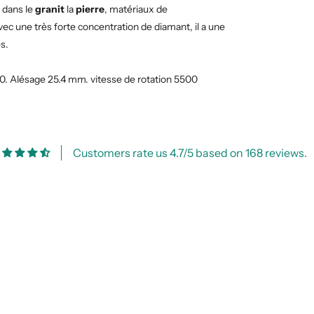
 dans le
granit
la
pierre
, matériaux de
c une très forte concentration de diamant, il a une
s.
0. Alésage 25.4 mm. vitesse de rotation 5500
Customers rate us 4.7/5 based on 168 reviews.