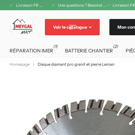
1 08 42 11
Livraison FR offerte dès 200€ d'achat
Une questions ? Besoind d'aide ? A votre service au 04 71 08 42 11
Livraison FR
Voir le catalogue
Mon co
(1)
(2)
RÉPARATION IMER
BATTERIE CHANTIER
PIÈ
Homepage
Disque diamant pro granit et pierre Leman