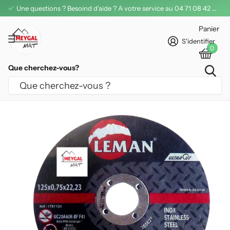
Une questions ? Besoind d'aide ? A votre service au 04 71 08 42 11
Panier
S'identifier
0
Que cherchez-vous?
DISQUE À TRONÇONNER ULTRACUT
LEMAN