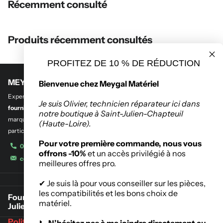
Récemment consulté
Produits récemment consultés
PROFITEZ DE 10 % DE RÉDUCTION
MEYGAL MATERIEL
Bienvenue chez Meygal Matériel
Experts en
outillage professionnel et btp
,
en quincaillerie de bâtiment et
Je suis Olivier, technicien réparateur ici dans
fourniture industrielle.
Découvrez notre sélection des plus grandes
notre boutique à Saint-Julien-Chapteuil
marques de l’outillage destinés aux entreprises, administrations et
(Haute-Loire).
particuliers.
Pour votre première commande, nous vous
04 71 08 42 11
offrons -10%
et un accès privilégié à nos
contact@meygalmat.fr
meilleures offres pro.
✔ Je suis là pour vous conseiller sur les pièces,
les compatibilités et les bons choix de
Fournisseur de matériaux de construction à Saint-
matériel.
Julien-Chapteuil
Politique de retours