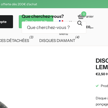
 offerte dès 200€ d'achat
0
Que cherchez-vous?
Panier
mpte
Devis gratuit
€0,00
Menu
(3)
(4)
CES DÉTACHÉES
DISQUES DIAMANT
DIS
LEM
€2,50 
Prod
Disque 
ponçage 