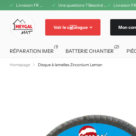
1 08 42 11
Livraison FR offerte dès 200€ d'achat
Une questions ? Besoind d'aide ? A votre service au 04 71 08 42 11
Livraison FR
Voir le catalogue
Mon co
(1)
(2)
RÉPARATION IMER
BATTERIE CHANTIER
PIÈ
Homepage
Disque à lamelles Zirconium Leman