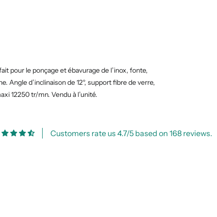
t pour le ponçage et ébavurage de l’inox, fonte,
. Angle d’inclinaison de 12°, support fibre de verre,
axi 12250 tr/mn. Vendu à l’unité.
Customers rate us 4.7/5 based on 168 reviews.