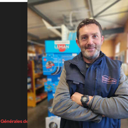
Fournis
de const
Qui sommes-nous?
Julien-
Nous contacter
Avis
Adresse
Fabriquants
Rue Emma
Demande de devis
Saint-Jul
BLOG
Partenaires
 Générales de Vente