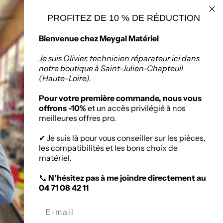
PROFITEZ DE 10 % DE RÉDUCTION
seur de matériaux
Politique de retours
Bienvenue chez Meygal Matériel
ruction à Saint-
Chapteuil
Je suis Olivier, technicien réparateur ici dans
notre boutique à Saint-Julien-Chapteuil
(Haute-Loire).
:
Zone Artisanale, 336
nuel Mauras, 43260
Pour votre première commande, nous vous
ien-Chapteuil
offrons -10%
et un accès privilégié à nos
meilleures offres pro.
✔ Je suis là pour vous conseiller sur les pièces,
les compatibilités et les bons choix de
matériel.
📞
N’hésitez pas à me joindre directement au
04 71 08 42 11