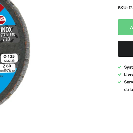
SKU:
12
A
Syst
Livr
Serv
du l