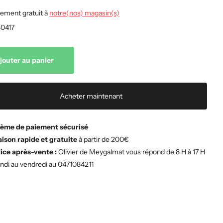
ement gratuit à
notre(nos) magasin(s)
0417
jouter au panier
Acheter maintenant
ème de paiement sécurisé
aison rapide et gratuite
à partir de 200€
ice après-vente :
Olivier de Meygalmat vous répond de 8 H à 17 H
undi au vendredi au 0471084211