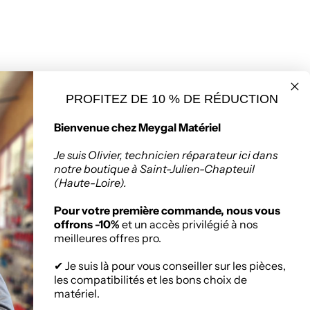
PROFITEZ DE 10 % DE RÉDUCTION
seur de matériaux
Politique de retours
Bienvenue chez Meygal Matériel
ruction à Saint-
Chapteuil
Je suis Olivier, technicien réparateur ici dans
notre boutique à Saint-Julien-Chapteuil
(Haute-Loire).
:
Zone Artisanale, 336
nuel Mauras, 43260
Pour votre première commande, nous vous
ien-Chapteuil
offrons -10%
et un accès privilégié à nos
meilleures offres pro.
✔ Je suis là pour vous conseiller sur les pièces,
les compatibilités et les bons choix de
matériel.