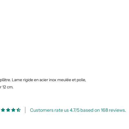
plâtre. Lame rigide en acier inox meulée et polie,
r 12 cm.
Customers rate us 4.7/5 based on 168 reviews.