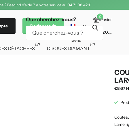
s ? Besoind d'aide ? A votre service au 04 71 08 42 11
0
Que cherchez-vous?
Panier
mpte
Devis gratuit
€0,00
Menu
(3)
(4)
CES DÉTACHÉES
DISQUES DIAMANT
COU
LAR
€8,67 H
Prod
Couteau 
Lame rig