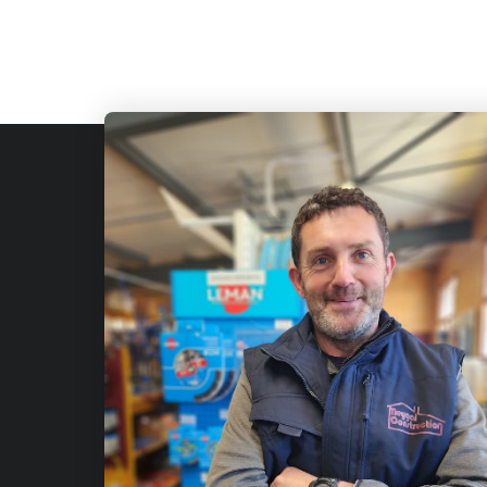
Fournis
de const
Qui sommes-nous?
Julien-
Nous contacter
Avis
Adresse
Fabriquants
Rue Emma
Demande de devis
Saint-Jul
BLOG
Partenaires