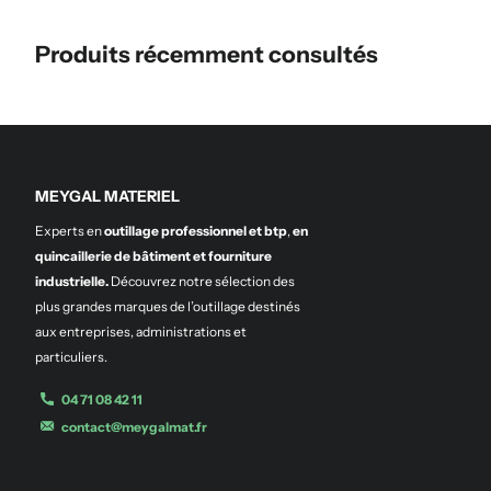
Produits récemment consultés
MEYGAL MATERIEL
Experts en
outillage professionnel et btp
,
en
quincaillerie de bâtiment et fourniture
industrielle.
Découvrez notre sélection des
plus grandes marques de l’outillage destinés
aux entreprises, administrations et
particuliers.
04 71 08 42 11
contact@meygalmat.fr