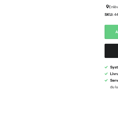
Enlèv
SKU:
44
A
Syst
Livr
Serv
du l