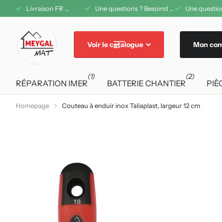
Livraison FR offerte dès 200€ d'achat
Une questions ? Besoind d'aide ? A votre service au 04 71 08 42 11
Une question
Voir le catalogue
Mon co
(1)
(2)
RÉPARATION IMER
BATTERIE CHANTIER
PIÈ
Homepage
Couteau à enduir inox Taliaplast, largeur 12 cm