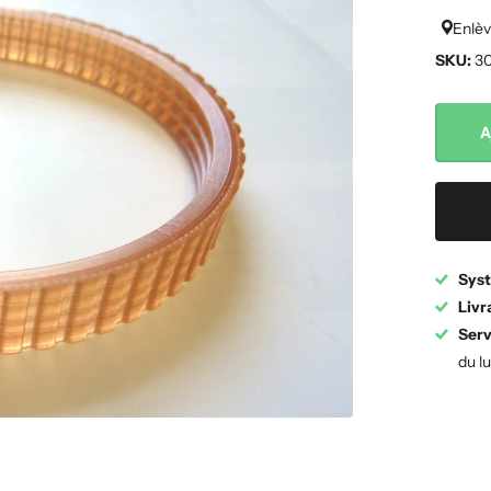
Enlèv
SKU:
30
A
Syst
Livr
Serv
du l