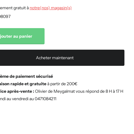
ement gratuit à
notre(nos) magasin(s)
8097
jouter au panier
Acheter maintenant
ème de paiement sécurisé
aison rapide et gratuite
à partir de 200€
ice après-vente :
Olivier de Meygalmat vous répond de 8 H à 17 H
undi au vendredi au 0471084211