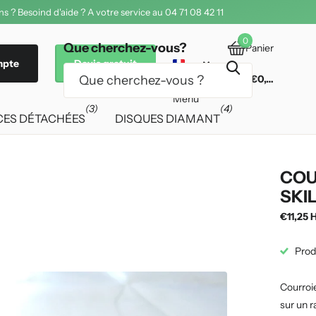
 offerte dès 200€ d'achat
0
Que cherchez-vous?
Panier
mpte
Devis gratuit
€0,00
Menu
(3)
(4)
CES DÉTACHÉES
DISQUES DIAMANT
COU
SKI
€11,25 
Prod
Courroie
sur un r