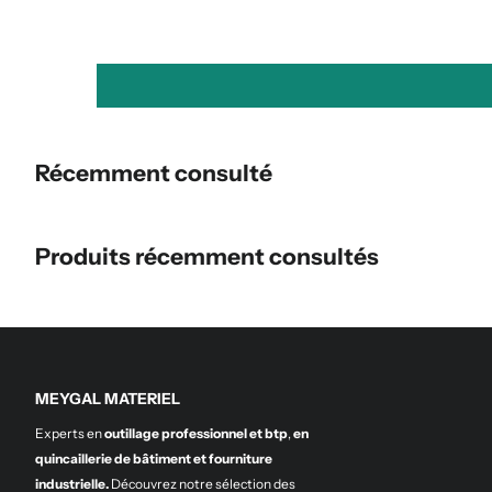
Récemment consulté
Produits récemment consultés
MEYGAL MATERIEL
Experts en
outillage professionnel et btp
,
en
quincaillerie de bâtiment et fourniture
industrielle.
Découvrez notre sélection des