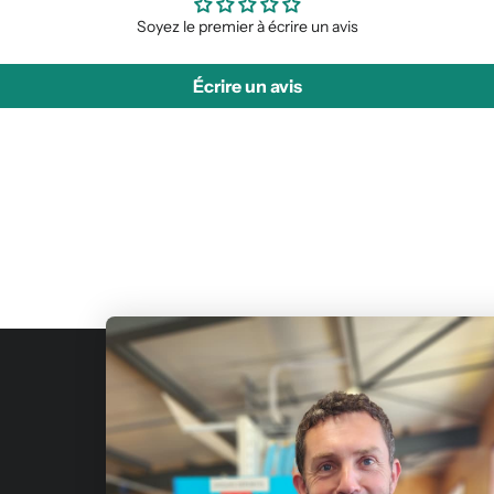
Soyez le premier à écrire un avis
Écrire un avis
Fournis
de const
Qui sommes-nous?
Julien-
Nous contacter
Avis