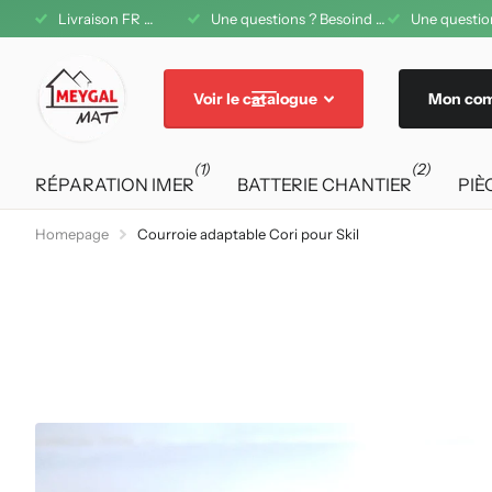
1 08 42 11
Livraison FR offerte dès 200€ d'achat
Une questions ? Besoind d'aide ? A votre service au 04 71 08 42 11
Livraison FR
Voir le catalogue
Mon co
(1)
(2)
RÉPARATION IMER
BATTERIE CHANTIER
PIÈ
Homepage
Courroie adaptable Cori pour Skil