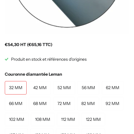
€54,30 HT (€65,16 TTC)
Produit en stock et références d'origines
Couronne diamantée Leman
32 MM
42 MM
52 MM
56 MM
62 MM
66 MM
68 MM
72 MM
82 MM
92 MM
102 MM
108 MM
112 MM
122 MM