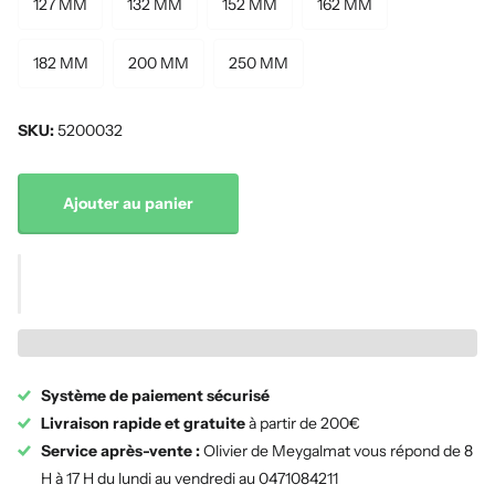
127 MM
132 MM
152 MM
162 MM
182 MM
200 MM
250 MM
SKU:
5200032
Ajouter au panier
Système de paiement sécurisé
Livraison rapide et gratuite
à partir de 200€
Service après-vente :
Olivier de Meygalmat vous répond de 8
H à 17 H du lundi au vendredi au 0471084211