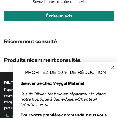
Soyez le premier à écrire un avis
Écrire un avis
Récemment consulté
Produits récemment consultés
PROFITEZ DE 10 % DE RÉDUCTION
MEYGAL MATERIEL
Bienvenue chez Meygal Matériel
Experts en
outillage professionnel et btp
,
en quincaillerie de bâtiment et
Je suis Olivier, technicien réparateur ici dans
fourniture industrielle.
Découvrez notre sélection des plus grandes
notre boutique à Saint-Julien-Chapteuil
marques de l’outillage destinés aux entreprises, administrations et
(Haute-Loire).
particuliers.
Pour votre première commande, nous vous
04 71 08 42 11