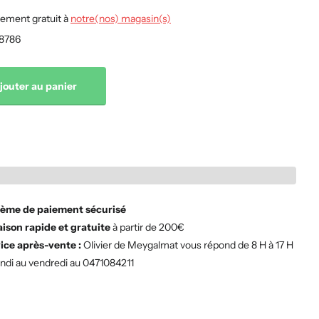
ement gratuit à
notre(nos) magasin(s)
8786
jouter au panier
ème de paiement sécurisé
aison rapide et gratuite
à partir de 200€
ice après-vente :
Olivier de Meygalmat vous répond de 8 H à 17 H
undi au vendredi au 0471084211