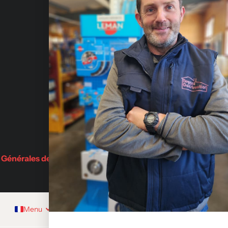
Nous contacter
Avis
Adresse
Fabriquants
Rue Emma
Demande de devis
Saint-Jul
BLOG
Partenaires
 Générales de Vente
Menu