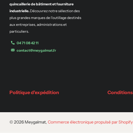
quincaillerie de bâtiment et fourniture
industrielle.
Découvrez notre sélection des
plus grandes marques de l’outillage destinés
aux entreprises, administrations et
particuliers.
04 71 08 42 11
contact@meygalmat.fr
Politique d'expédition
Conditions
©
2026
Meygalmat,
Commerce électronique propulsé par Shopify