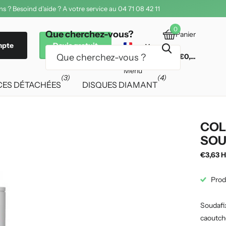
s ? Besoind d'aide ? A votre service au 04 71 08 42 11
0
Que cherchez-vous?
Panier
mpte
Devis gratuit
€0,00
Menu
(3)
(4)
CES DÉTACHÉES
DISQUES DIAMANT
COL
SOU
€3,63 H
Prod
Soudafix
caoutcho