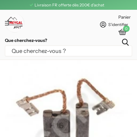
Livraison FR offerte dès 200€ d'achat
Panier
S'identifier
0
Que cherchez-vous?
CHARBON ADAPTABLE CORI POUR
MAKITA