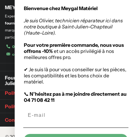
MEYGAL MATERIEL
Bienvenue chez Meygal Matériel
Experts en
outillage professionnel et btp
,
en quincaillerie de bâtiment et
Je suis Olivier, technicien réparateur ici dans
fourniture industrielle.
Découvrez notre sélection des plus grandes
notre boutique à Saint-Julien-Chapteuil
marques de l’outillage destinés aux entreprises, administrations et
(Haute-Loire).
particuliers.
Pour votre première commande, nous vous
04 71 08 42 11
offrons -10%
et un accès privilégié à nos
contact@meygalmat.fr
meilleures offres pro.
✔ Je suis là pour vous conseiller sur les pièces,
les compatibilités et les bons choix de
Fournisseur de matériaux de construction à Saint-
matériel.
Julien-Chapteuil
Politique de retours
📞
N’hésitez pas à me joindre directement au
04 71 08 42 11
Politique d'expédition
Conditions Générales de Vente
©
2026
Meygalmat,
Commerce électronique propulsé par Shopify