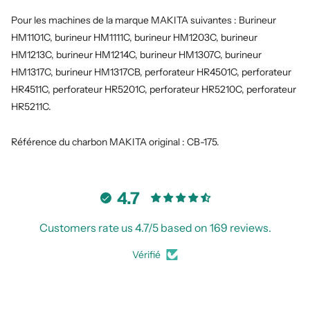
Pour les machines de la marque MAKITA suivantes : Burineur
HM1101C, burineur HM1111C, burineur HM1203C, burineur
HM1213C, burineur HM1214C, burineur HM1307C, burineur
HM1317C, burineur HM1317CB, perforateur HR4501C, perforateur
HR4511C, perforateur HR5201C, perforateur HR5210C, perforateur
HR5211C.
Référence du charbon MAKITA original : CB-175.
4.7
Customers rate us 4.7/5 based on 169 reviews.
Vérifié