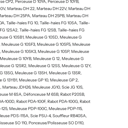
e CP2, Perceuse D 10YA, Perceuse D 10YB,
20V, Marteau DH 22, Marteau DH 22V, Marteau DH
Marteau DH 25PA, Marteau DH 25PB, Marteau DH
 Taille-haies FG 10, Taille-haies FG 10SA, Taille-
FG 12SA2, Taille-haies FG 12SB, Taille-haies FG
leuse G 10SB1, Meuleuse G 10SD, Meuleuse G
, Meuleuse G 10SF3, Meuleuse G 10SF5, Meuleuse
, Meuleuse G 10SK3, Meuleuse G 10SP, Meuleuse
 Meuleuse G 10YB, Meuleuse G 12, Meuleuse G
leuse G 12SR2, Meuleuse G 12SS, Meuleuse G 12Y,
 G 13SG, Meuleuse G 13SH, Meuleuse G 13SR,
 G 13YB1, Meuleuse GP 10, Meuleuse GP 2,
 Marteau JDH26, Meuleuse JG10, Scie JG 10S,
ceuse M 6SA, Défonceuse M 6SB, Rabot P20SB,
PDA-100D, Rabot PDA-100F, Rabot PDA-100G, Rabot
125, Meuleuse PDP-100C, Meuleuse PDP-115,
euse PDS-115A, Scie PSU-4, Souffleur RB40SA,
isseuse SO 110, Ponceuse/Polisseuse SO D110,