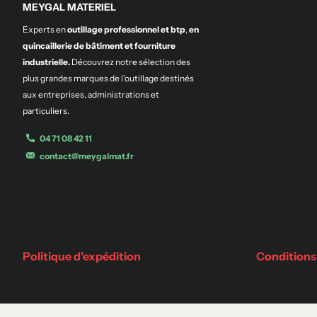
MEYGAL MATERIEL
Experts en
outillage professionnel et btp
,
en
quincaillerie de bâtiment et fourniture
industrielle.
Découvrez notre sélection des
plus grandes marques de l’outillage destinés
aux entreprises, administrations et
particuliers.
04 71 08 42 11
contact@meygalmat.fr
Politique d'expédition
Conditions