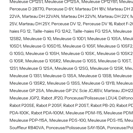
Meuleuse CP12S1, Meuleuse CP12SA, Meuleuse CP12YB1, Meuleus
Perceuse D 28770, Perceuse D 6Y, Marteau DH 18V, Marteau DH 
22VA, Marteau DH 22VAN, Marteau DH 22VN, Marteau DH 22Y, 
25V, Marteau DH 25Y, Perceuse DV 12, Perceuse DV 16, Rabot F-20A,
haies FG 12, Taille-haies FG 12A2, Taille-haies FG 12SA, Meuleuse 
12SB2, Meuleuse G 10, Meuleuse G 10D1, Meuleuse G 10SA, Meu
10SD1, Meuleuse G 10SD1S, Meuleuse G 10SF, Meuleuse G 10SF2
G 10SG, Meuleuse G 10SH, Meuleuse G 10SK, Meuleuse G 10SK2
G 10SR, Meuleuse G 10SR2, Meuleuse G 10SS, Meuleuse G 10ST,
12S1, Meuleuse G 12SA, Meuleuse G 12SG, Meuleuse G 12SR, Meu
Meuleuse G 13S1, Meuleuse G 13SA, Meuleuse G 13SB, Meuleuse
Meuleuse G 13SR2, Meuleuse G 13SS, Meuleuse G 13YB, Meuleuse
Meuleuse GP 2SA, Meuleuse GP 2V, Scie JCJ65V, Marteau JDH22,
Meuleuse JGP2, Rabot JP20, Ponceuse/Polisseuse LDU4, Défon
Rabot P20SE, Rabot P 20SF, Rabot P 20ST, Rabot PB-20, Rabot 
PDA-100K, Rabot PDA-100M, Meuleuse PDM-115, Meuleuse PDM-
Meuleuse PDP-115A, Meuleuse PDS-100, Meuleuse PDS-115, Meul
Souffleur RB40VA, Ponceuse/Polisseuse SAY-150A, Ponceuse/Pol