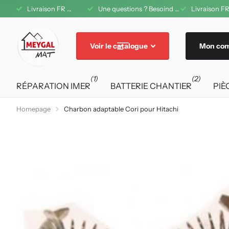
1 08 42 11
Livraison FR offerte dès 200€ d'achat
Une questions ? Besoind d'aide ? A votre service au 04 71 08 42 11
Livraison FR
Voir le catalogue
Mon co
(1)
(2)
RÉPARATION IMER
BATTERIE CHANTIER
PIÈ
Homepage
Charbon adaptable Cori pour Hitachi