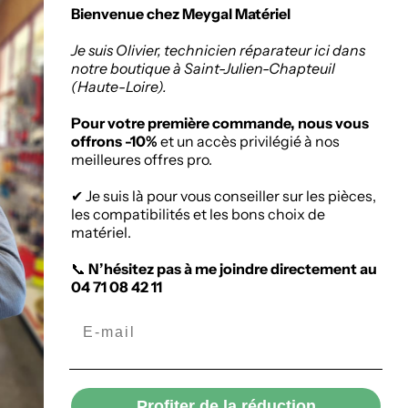
seur de matériaux
Politique de retours
Bienvenue chez Meygal Matériel
ruction à Saint-
Chapteuil
Je suis Olivier, technicien réparateur ici dans
notre boutique à Saint-Julien-Chapteuil
(Haute-Loire).
:
Zone Artisanale, 336
nuel Mauras, 43260
Pour votre première commande, nous vous
ien-Chapteuil
offrons -10%
et un accès privilégié à nos
meilleures offres pro.
✔ Je suis là pour vous conseiller sur les pièces,
les compatibilités et les bons choix de
matériel.
📞
N’hésitez pas à me joindre directement au
04 71 08 42 11
Profiter de la réduction