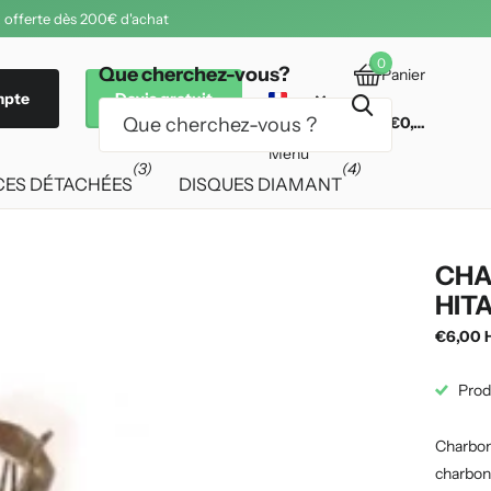
 offerte dès 200€ d'achat
0
Que cherchez-vous?
Panier
mpte
Devis gratuit
€0,00
Menu
(3)
(4)
CES DÉTACHÉES
DISQUES DIAMANT
CHA
HIT
€6,00 
Prod
Charbon 
charbons