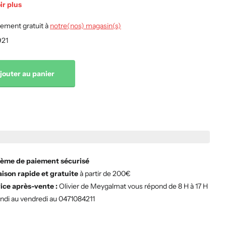
ir plus
ement gratuit à
notre(nos) magasin(s)
21
jouter au panier
ème de paiement sécurisé
aison rapide et gratuite
à partir de 200€
ice après-vente :
Olivier de Meygalmat vous répond de 8 H à 17 H
undi au vendredi au 0471084211