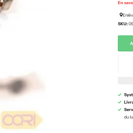
En savo
Enlèv
SKU:
09
A
Syst
Livr
Serv
du l