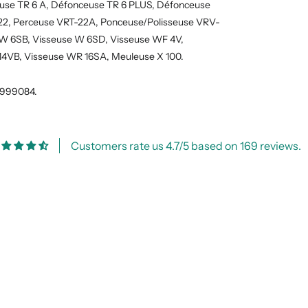
euse TR 6 A, Défonceuse TR 6 PLUS, Défonceuse
-22, Perceuse VRT-22A, Ponceuse/Polisseuse VRV-
 W 6SB, Visseuse W 6SD, Visseuse WF 4V,
14VB, Visseuse WR 16SA, Meuleuse X 100.
t 999084.
Customers rate us 4.7/5 based on 169 reviews.