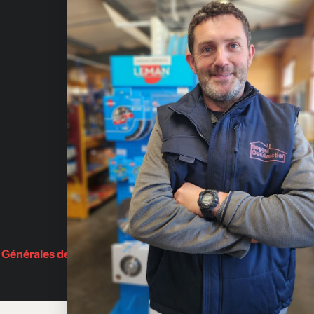
Fournis
de const
Qui sommes-nous?
Julien-
Nous contacter
Avis
Adresse
Fabriquants
Rue Emma
Demande de devis
Saint-Jul
BLOG
Partenaires
 Générales de Vente