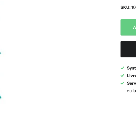
SKU:
10
A
Syst
Livr
Serv
du l