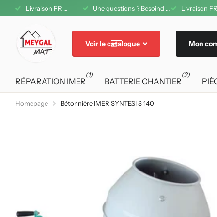
1 08 42 11
Livraison FR offerte dès 200€ d'achat
Une questions ? Besoind d'aide ? A votre service au 04 71 08 42 11
Livraison FR
Voir le catalogue
Mon co
(1)
(2)
RÉPARATION IMER
BATTERIE CHANTIER
PIÈ
Homepage
Bétonnière IMER SYNTESI S 140