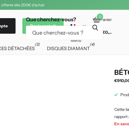
 offerte dès 200€ d'achat
0
Que cherchez-vous?
Panier
mpte
Devis gratuit
€0,00
Menu
(3)
(4)
CES DÉTACHÉES
DISQUES DIAMANT
BÉT
€910,0
Prod
Cette bé
rapport 
En savo