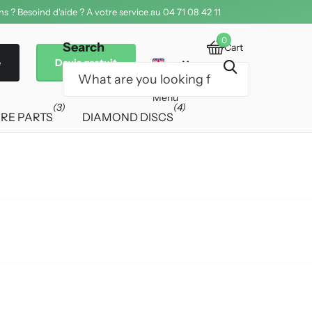
s ? Besoind d'aide ? A votre service au 04 71 08 42 11
0
Search
Cart
e
Devis gratuit
€0,00
Menu
(3)
(4)
RE PARTS
DIAMOND DISCS