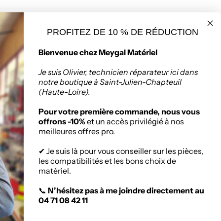
PROFITEZ DE 10 % DE RÉDUCTION
Bienvenue chez Meygal Matériel
Je suis Olivier, technicien réparateur ici dans
notre boutique à Saint-Julien-Chapteuil
seur de matériaux
Politique de retours
(Haute-Loire).
ruction à Saint-
Chapteuil
Pour votre première commande, nous vous
offrons -10%
et un accès privilégié à nos
meilleures offres pro.
:
Zone Artisanale, 336
nuel Mauras, 43260
✔ Je suis là pour vous conseiller sur les pièces,
ien-Chapteuil
les compatibilités et les bons choix de
matériel.
📞
N’hésitez pas à me joindre directement au
04 71 08 42 11