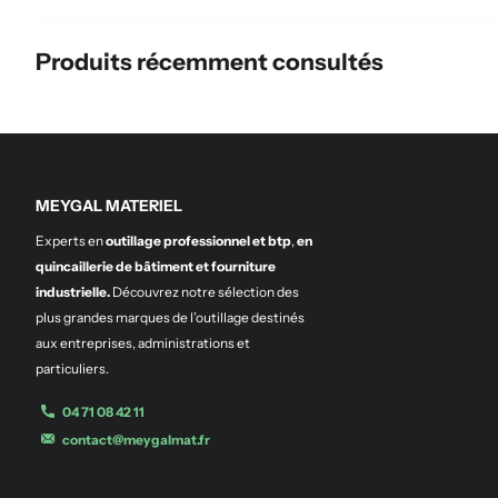
Produits récemment consultés
MEYGAL MATERIEL
Experts en
outillage professionnel et btp
,
en
quincaillerie de bâtiment et fourniture
industrielle.
Découvrez notre sélection des
plus grandes marques de l’outillage destinés
aux entreprises, administrations et
particuliers.
04 71 08 42 11
contact@meygalmat.fr