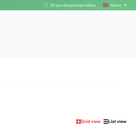
50 ans d'expertise métier
Menu
Grid view
List view