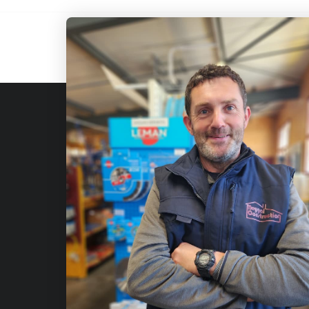
Fournis
de const
Qui sommes-nous?
Julien-
Nous contacter
Avis
Adresse
Fabriquants
Rue Emma
Demande de devis
Saint-Jul
BLOG
Partenaires