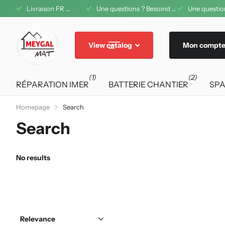
Livraison FR offerte dès 200€ d'achat
Une questions ? Besoind d'aide ? A votre service au 04 71 08 42 11
Une question
View catalog
Mon compt
(1)
(2)
RÉPARATION IMER
BATTERIE CHANTIER
SPA
Homepage
Search
Search
No results