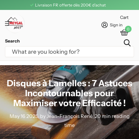
Une questions ? Besoind d'aide ? A votre service au 04 71 08 
Cart
Sign in
0
Search
Homepage
Blogs
Info
Disques à Lamelles : 7 Astuces Incontournables pour Maximiser votre
Efficacité !
Disques à Lamelles : 7 Astuces
Incontournables pour
Maximiser votre Efficacité !
May 16 2025
, by Jean-François René, 20 min reading
time