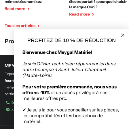
même et économisez
électroportatif : pourquoi choisir
la marque Cori ?
Read more
Read more
Tous les articles
PROFITEZ DE 10 % DE RÉDUCTION
Produits récemment consultés
Bienvenue chez Meygal Matériel
Je suis Olivier, technicien réparateur ici dans
MEYGAL MATERIEL
notre boutique à Saint-Julien-Chapteuil
Experts en
outillage professionnel et btp
,
en quincaillerie de bâtiment et
(Haute-Loire).
fourniture industrielle.
Découvrez notre sélection des plus grandes
Pour votre première commande, nous vous
marques de l’outillage destinés aux entreprises, administrations et
offrons -10%
et un accès privilégié à nos
particuliers.
meilleures offres pro.
04 71 08 42 11
✔ Je suis là pour vous conseiller sur les pièces,
contact@meygalmat.fr
les compatibilités et les bons choix de
matériel.